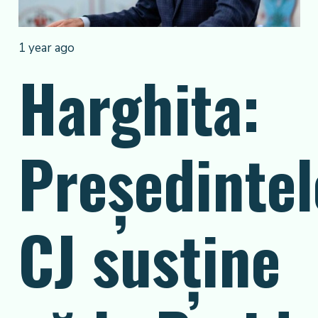
1 year ago
Harghita:
Președintel
CJ susține