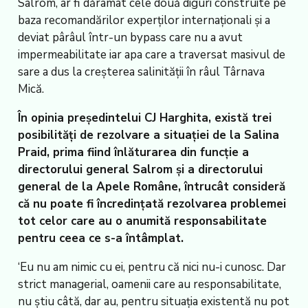
Salrom, ar fi dărâmat cele două diguri construite pe
baza recomandărilor experților internaționali și a
deviat pârâul într-un bypass care nu a avut
impermeabilitate iar apa care a traversat masivul de
sare a dus la creșterea salinității în râul Târnava
Mică.
În opinia președintelui CJ Harghita, există trei
posibilități de rezolvare a situației de la Salina
Praid, prima fiind înlăturarea din funcție a
directorului general Salrom și a directorului
general de la Apele Române, întrucât consideră
că nu poate fi încredințată rezolvarea problemei
tot celor care au o anumită responsabilitate
pentru ceea ce s-a întâmplat.
‘Eu nu am nimic cu ei, pentru că nici nu-i cunosc. Dar
strict managerial, oamenii care au responsabilitate,
nu știu câtă, dar au, pentru situația existentă nu pot