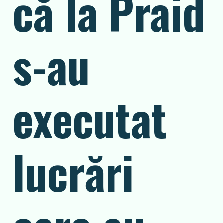
că la Praid
s-au
executat
lucrări