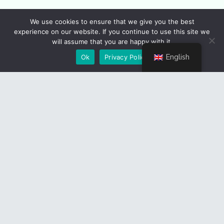
Sursa
We use cookies to ensure that we give you the best
articolului:
https://agerpres.ro/administratie/2025/06/11
experience on our website. If you continue to use this site we
will assume that you are happy with it.
presedintele-cj-sustine-ca-la-praid-s-au-executat-
lucrari-care-au-dus-la-cresterea-salinita–1458565
English
Ok
Privacy Policy