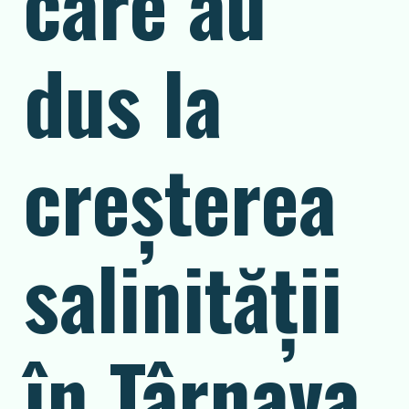
care au
dus la
creșterea
salinității
în Târnava