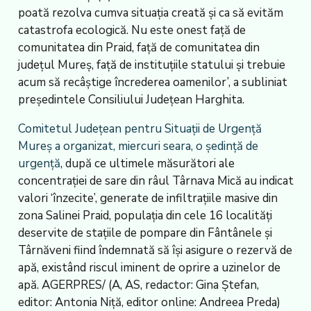
poată rezolva cumva situația creată și ca să evităm
catastrofa ecologică. Nu este onest față de
comunitatea din Praid, față de comunitatea din
județul Mureș, față de instituțiile statului și trebuie
acum să recâștige încrederea oamenilor’, a subliniat
președintele Consiliului Județean Harghita.
Comitetul Județean pentru Situații de Urgență
Mureș a organizat, miercuri seara, o ședință de
urgență
, după ce ultimele măsurători ale
concentrației de sare din râul Târnava Mică au indicat
valori ‘înzecite’, generate de infiltrațiile masive din
zona Salinei Praid, populația din cele 16 localități
deservite de stațiile de pompare din Fântânele și
Târnăveni fiind îndemnată să își asigure o rezervă de
apă, existând riscul iminent de oprire a uzinelor de
apă. AGERPRES/ (A, AS, redactor: Gina Ștefan,
editor: Antonia Niță, editor online: Andreea Preda)