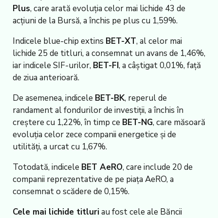
Plus
, care arată evoluția celor mai lichide 43 de
acțiuni de la Bursă, a închis pe plus cu 1,59%.
Indicele blue-chip extins
BET-XT
, al celor mai
lichide 25 de titluri, a consemnat un avans de 1,46%,
iar indicele SIF-urilor,
BET-FI
, a câștigat 0,01%, față
de ziua anterioară.
De asemenea, indicele
BET-BK
, reperul de
randament al fondurilor de investiții, a închis în
creștere cu 1,22%, în timp ce
BET-NG
, care măsoară
evoluția celor zece companii energetice și de
utilități, a urcat cu 1,67%.
Totodată, indicele
BET AeRO
, care include 20 de
companii reprezentative de pe piața AeRO, a
consemnat o scădere de 0,15%.
Cele mai lichide titluri
au fost cele ale Băncii