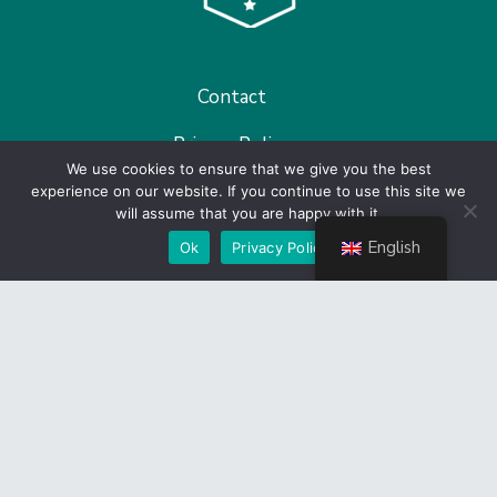
Contact
Privacy Policy
We use cookies to ensure that we give you the best
Become a member
experience on our website. If you continue to use this site we
will assume that you are happy with it.
English
Ok
Privacy Policy
Link-uri utile
CES
Guvernul României
Camera Deputaților