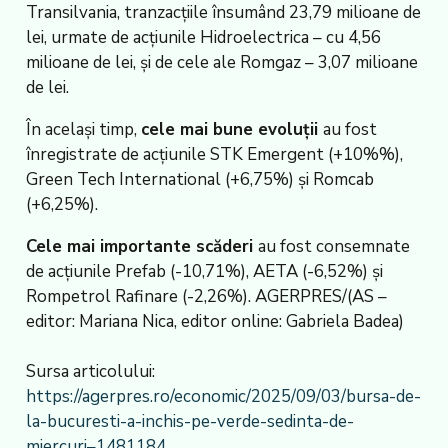
Transilvania, tranzacțiile însumând 23,79 milioane de
lei, urmate de acțiunile Hidroelectrica – cu 4,56
milioane de lei, și de cele ale Romgaz – 3,07 milioane
de lei.
În același timp,
cele mai bune evoluții
au fost
înregistrate de acțiunile STK Emergent (+10%%),
Green Tech International (+6,75%) și Romcab
(+6,25%).
Cele mai importante scăderi
au fost consemnate
de acțiunile Prefab (-10,71%), AETA (-6,52%) și
Rompetrol Rafinare (-2,26%). AGERPRES/(AS –
editor: Mariana Nica, editor online: Gabriela Badea)
Sursa articolului:
https://agerpres.ro/economic/2025/09/03/bursa-de-
la-bucuresti-a-inchis-pe-verde-sedinta-de-
miercuri–1481184