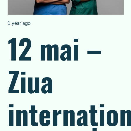
1 year ago
12 mai –
Ziua
internațio