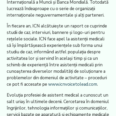
Internațională a Muncii și Banca Mondială. Totodată
lucrează îndeaproape cu o serie de organizații
internaționale neguvernamentale și alți parteneri.
În fiecare an, ICN alcătuiește un raport ce cuprinde
studii de caz, interviuri, bannere și logo-uri pentru
rețelele sociale. ICN face apel la asistenții medicali
să își împărtășească experiențele sub forma unui
studiu de caz, informând astfel populația despre
activitatea lor și servind în același timp și ca un
schimb de experiență între asistenții medicali prin
cunoașterea diverselor modalități de soluționare a
problemelor din domeniul de activitate – proceduri
ce pot fi accesate pe
www.icnvoicetolead.com
.
Evoluția profesiei de asistent medical a cunoscut un
salt uriaș în ultimele decenii. Cercetarea în domeniul
îngrijirilor, tehnologia informațiilor și comunicațiilor,
servicii bazate pe aparatură și echipamente medicale