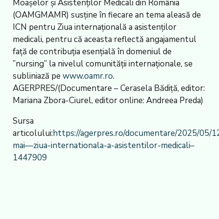
Moașelor și Asistenților Medicali din România
(OAMGMAMR) susține în fiecare an tema aleasă de
ICN pentru Ziua internațională a asistenților
medicali, pentru că aceasta reflectă angajamentul
față de contribuția esențială în domeniul de
”nursing” la nivelul comunității internaționale, se
subliniază pe
www.oamr.ro
.
AGERPRES/(Documentare – Cerasela Bădiță, editor:
Mariana Zbora-Ciurel, editor online: Andreea Preda)
Sursa
articolului:
https://agerpres.ro/documentare/2025/05/1
mai—ziua-internationala-a-asistentilor-medicali–
1447909